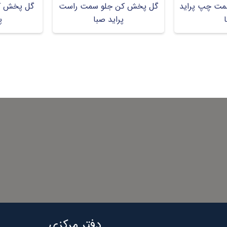
مت چپ پراید
گل پخش کن جلو سمت راست
گل پخش ک
پراید صبا
پ
دفتر مرکزی