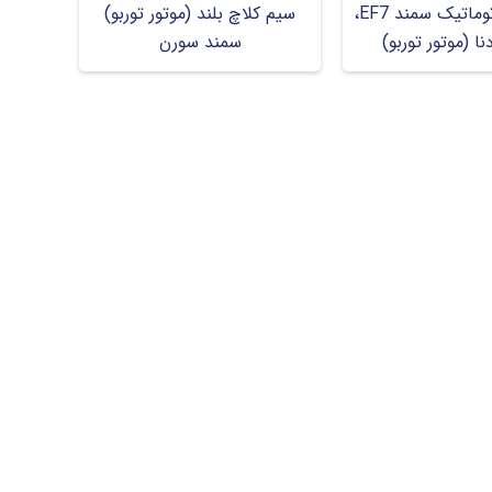
کابل کلاچ اتوماتیک سمند EF7،
سیم کلاچ بلند (موتور توربو)
ا (موتور توربو)
سمند سورن