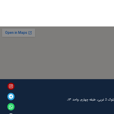
agram
tsapp
egram
nkedin
واحد ۱۳،