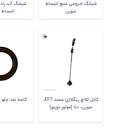
شیلنگ خروجی منبع انبساط
شیلنگ آب رادیا
سورن
انبساط 
کابل کلاچ ریگلاژی سمند EF7،
کاسه نمد جلو میل
سورن، دنا (موتور توربو)