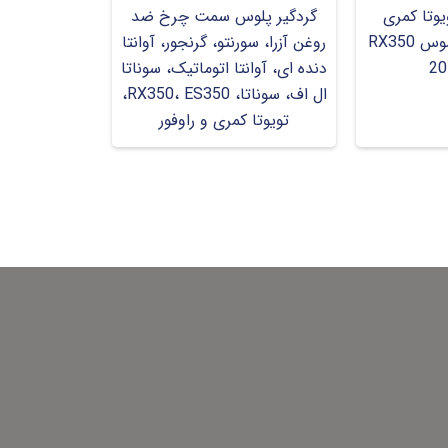
وتا کمری
گردگیر پلوس سمت چرخ ضد
2007-2014 و لکسوس RX350
روغن آزرا، سورنتو، گرنجور، آوانتا
20
دنده ای، آوانتا اتوماتیک، سوناتا
ال اف، سوناتا، RX350، ES350،
تویوتا کمری و راوفور