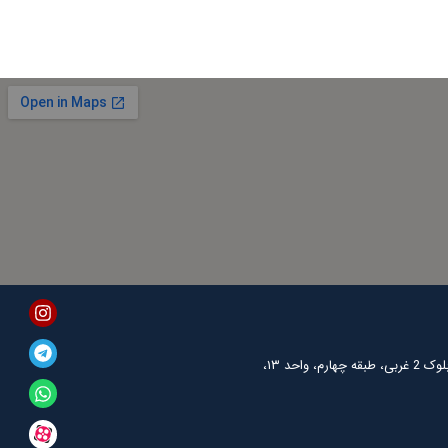
agram
tsapp
egram
nkedin
واحد ۱۳،